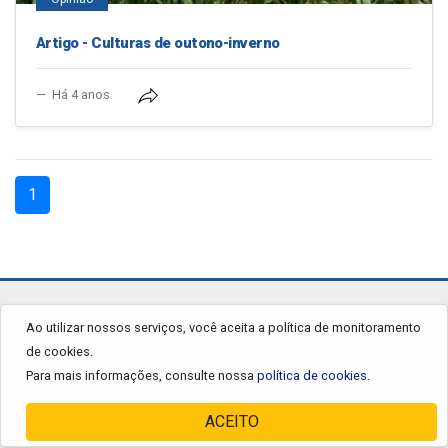
Artigo - Culturas de outono-inverno
Há 4 anos
(current)
1
jornalgrandourados.com.br
Ao utilizar nossos serviços, você aceita a política de monitoramento
de cookies.
© 2026 - Todos os Direitos Reservados.
Para mais informações, consulte nossa
política de cookies.
ACEITO