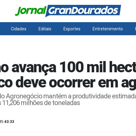
Cidades
Editais
Esportes
Entretenimento
ho avança 100 mil hec
co deve ocorrer em a
o Agronegócio mantém a produtividade estimada 
 11,206 milhões de toneladas
21:43:33