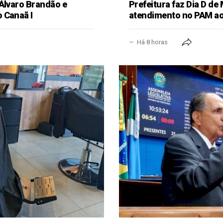
 Álvaro Brandão e
Prefeitura faz Dia D de
 Canaã I
atendimento no PAM ao
Há 8 horas