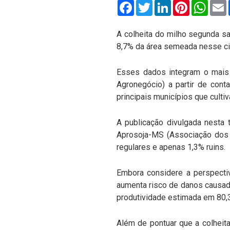
Facebook
Twitter
LinkedIn
Pinterest
What
A colheita do milho segunda s
8,7% da área semeada nesse cic
Esses dados integram o mais 
Agronegócio) a partir de cont
principais municípios que cultiv
A publicação divulgada nesta 
Aprosoja-MS (Associação dos 
regulares e apenas 1,3% ruins.
Embora considere a perspectiv
aumenta risco de danos causad
produtividade estimada em 80,3
Além de pontuar que a colheita