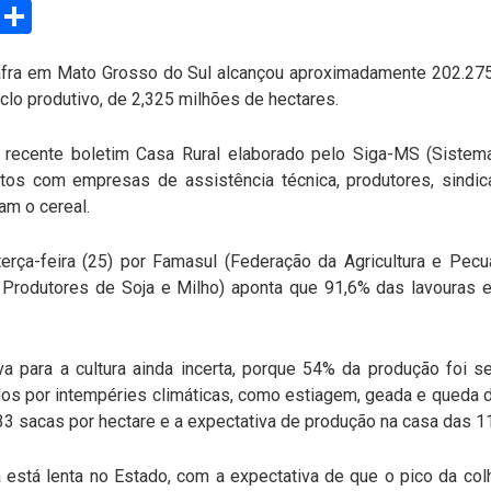
sApp
Email
Compartilhar
afra em Mato Grosso do Sul alcançou aproximadamente 202.275 h
lo produtivo, de 2,325 milhões de hectares.
recente boletim Casa Rural elaborado pelo Siga-MS (Sistem
atos com empresas de assistência técnica, produtores, sind
am o cereal.
terça-feira (25) por Famasul (Federação da Agricultura e Pec
Produtores de Soja e Milho) aponta que 91,6% das lavouras 
a para a cultura ainda incerta, porque 54% da produção foi se
os por intempéries climáticas, como estiagem, geada e queda 
3 sacas por hectare e a expectativa de produção na casa das 1
 está lenta no Estado, com a expectativa de que o pico da colhe