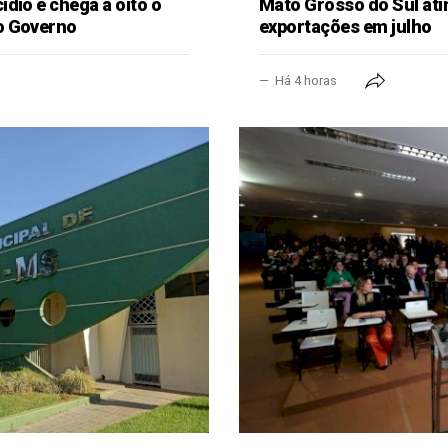
dio e chega a oito o
Mato Grosso do Sul ati
o Governo
exportações em julho
Há 4 horas