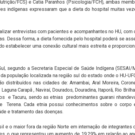
Nutrição/FCS) e Catia Paranhos (Psicologia/FCH), ambas memb
eres indígenas expressaram que a dieta do hospital muitas ve
realizar entrevistas com pacientes e acompanhantes no HU, com 
tas. Dessa forma, a dieta fornecida pelo hospital poderá se a
 estabelecer uma conexão cultural mais estreita e proporci
ul, segundo a Secretaria Especial de Saúde Indígena (SESAI/
da população localizada na região sul do estado onde o HU-UF
ão distribuídos nas cidades de: Amambai, Aral Moreira, Corone
, Laguna Carapã , Naviraí, Dourados, Douradina, Itaporã, Rio Brilh
os e Tacuru, sendo as etnias predominantes guarani nhandevá
e Terena. Cada etnia possui conhecimentos sobre o corpo 
úde e tratamento das doenças.
il e o maior fora da região Norte em internação de integrantes
es, o que representou um aumento de 19,29% em relação ao ano