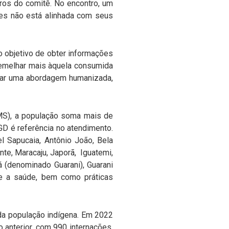
ros do comitê. No encontro, um
zes não está alinhada com seus
o objetivo de obter informações
ssemelhar mais àquela consumida
onar uma abordagem humanizada,
MS), a população soma mais de
GD é referência no atendimento.
l Sapucaia, Antônio João, Bela
ante, Maracaju, Japorã, Iguatemi,
 (denominado Guarani), Guarani
e a saúde, bem como práticas
 da população indígena. Em 2022
 anterior, com 990 internações.