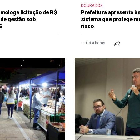
DOURADOS
mologa licitação de R$
Prefeitura apresenta à
 de gestão sob
sistema que protege m
S
risco
Há 4 horas