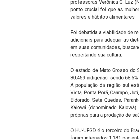
professoras Verônica G. Luz (
ponto crucial foi que as mulh
valores e hábitos alimentares.
Foi debatida a viabilidade de 
adicionais para adequar as die
em suas comunidades, buscando
respeitando sua cultura.
O estado de Mato Grosso do S
80.459 indígenas, sendo 68,5% 
A população da região sul est
Vista, Ponta Porã, Caarapó, Juti
Eldorado, Sete Quedas, Paranh
Kaiowá (denominado Kaiowá) 
próprias para a produção de sa
O HU-UFGD é o terceiro do Bras
foram internados 1.181 pacient