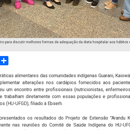
tro para discutir melhores formas de adequação da dieta hospitalar aos hábitos
sApp
Email
Compartilhar
ráticas alimentares das comunidades indígenas Guarani, Kaiowá 
plementar alterações nos cardápios fornecidos aos pacien
reu um encontro entre profissionais (nutricionistas, enfermeir
 trabalham diretamente com essas populações e profissionai
s (HU-UFGD), filiado à Ebserh.
apresentados os resultados do Projeto de Extensão "Arandu 
amente nas reuniões do Comitê de Saúde Indígena do HU-UFG