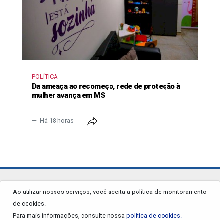
POLÍTICA
Da ameaça ao recomeço, rede de proteção à
mulher avança em MS
Há 18 horas
jornalgrandourados.com.br
Ao utilizar nossos serviços, você aceita a política de monitoramento
de cookies.
© 2026 - Todos os Direitos Reservados.
Para mais informações, consulte nossa
política de cookies.