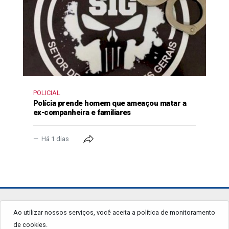
POLICIAL
Polícia prende homem que ameaçou matar a
ex-companheira e familiares
Há 1 dias
jornalgrandourados.com.br
Ao utilizar nossos serviços, você aceita a política de monitoramento
de cookies.
© 2026 - Todos os Direitos Reservados.