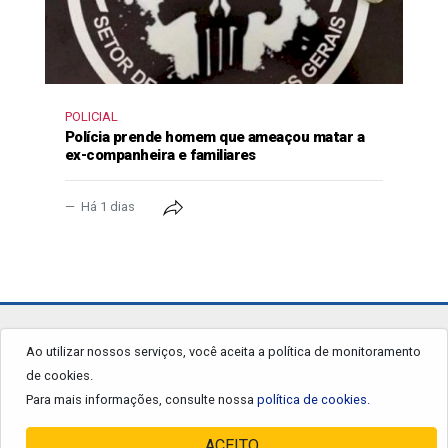
POLICIAL
Polícia prende homem que ameaçou matar a
ex-companheira e familiares
Há 1 dias
jornalgrandourados.com.br
Ao utilizar nossos serviços, você aceita a política de monitoramento
de cookies.
© 2026 - Todos os Direitos Reservados.
Para mais informações, consulte nossa
política de cookies.
ACEITO