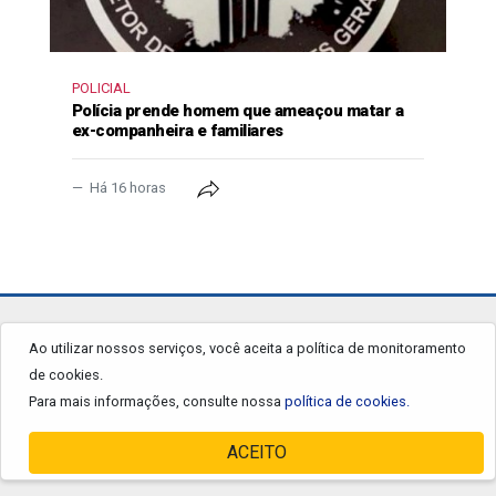
POLICIAL
Polícia prende homem que ameaçou matar a
ex-companheira e familiares
Há 16 horas
jornalgrandourados.com.br
Ao utilizar nossos serviços, você aceita a política de monitoramento
de cookies.
© 2026 - Todos os Direitos Reservados.
Para mais informações, consulte nossa
política de cookies.
ACEITO