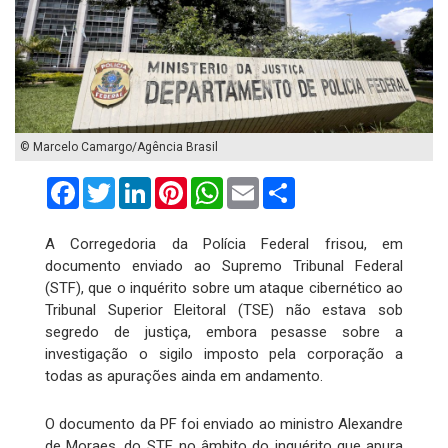
© Marcelo Camargo/Agência Brasil
Facebook
Twitter
LinkedIn
Pinterest
WhatsApp
Email
Compartilhar
A Corregedoria da Polícia Federal frisou, em
documento enviado ao Supremo Tribunal Federal
(STF), que o inquérito sobre um ataque cibernético ao
Tribunal Superior Eleitoral (TSE) não estava sob
segredo de justiça, embora pesasse sobre a
investigação o sigilo imposto pela corporação a
todas as apurações ainda em andamento.
O documento da PF foi enviado ao ministro Alexandre
de Moraes, do STF, no âmbito do inquérito que apura