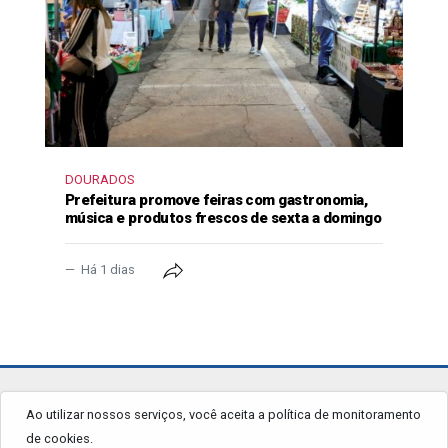
DOURADOS
Prefeitura promove feiras com gastronomia,
música e produtos frescos de sexta a domingo
Há 1 dias
jornalgrandourados.com.br
Ao utilizar nossos serviços, você aceita a política de monitoramento
de cookies.
© 2026 - Todos os Direitos Reservados.