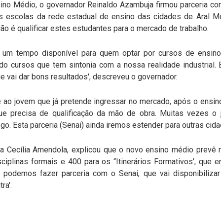
ino Médio, o governador Reinaldo Azambuja firmou parceria com
as escolas da rede estadual de ensino das cidades de Aral Mo
ção é qualificar estes estudantes para o mercado de trabalho.
um tempo disponível para quem optar por cursos de ensino p
o cursos que tem sintonia com a nossa realidade industrial. E
e vai dar bons resultados', descreveu o governador.
e ao jovem que já pretende ingressar no mercado, após o ensi
, que precisa de qualificação da mão de obra. Muitas vezes o 
o. Esta parceria (Senai) ainda iremos estender para outras cidad
ia Cecília Amendola, explicou que o novo ensino médio prevê m
ciplinas formais e 400 para os “Itinerários Formativos', que e
ea podemos fazer parceria com o Senai, que vai disponibiliza
ra'.