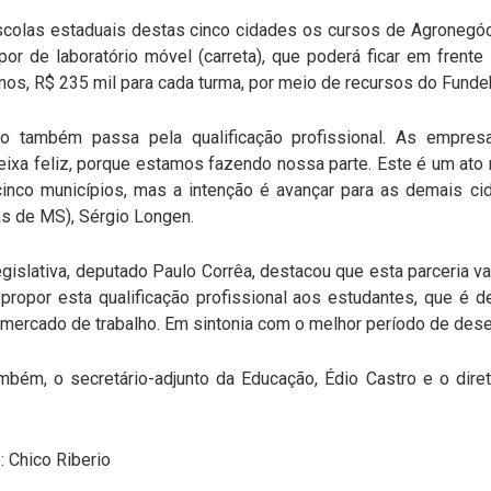
scolas estaduais destas cinco cidades os cursos de Agronegóc
spor de laboratório móvel (carreta), que poderá ficar em frent
anos, R$ 235 mil para cada turma, por meio de recursos do Funde
o também passa pela qualificação profissional. As empr
deixa feliz, porque estamos fazendo nossa parte. Este é um ato
cinco municípios, mas a intenção é avançar para as demais cid
as de MS), Sérgio Longen.
islativa, deputado Paulo Corrêa, destacou que esta parceria vai
propor esta qualificação profissional aos estudantes, que é 
o mercado de trabalho. Em sintonia com o melhor período de des
mbém, o secretário-adjunto da Educação, Édio Castro e o dire
 Chico Riberio