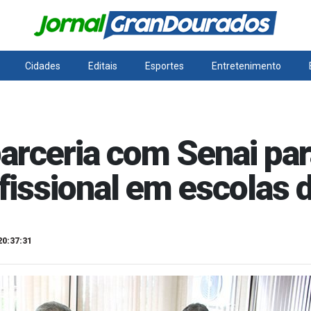
Cidades
Editais
Esportes
Entretenimento
arceria com Senai par
ofissional em escolas 
20:37:31