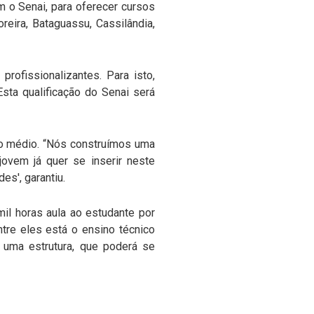
 o Senai, para oferecer cursos
reira, Bataguassu, Cassilândia,
rofissionalizantes. Para isto,
sta qualificação do Senai será
no médio. “Nós construímos uma
jovem já quer se inserir neste
es', garantiu.
il horas aula ao estudante por
ntre eles está o ensino técnico
r uma estrutura, que poderá se