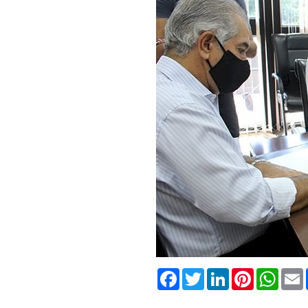
Facebook
Twitter
LinkedIn
Pinterest
What