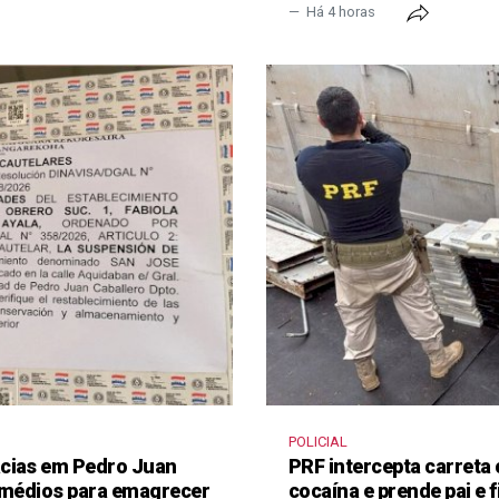
Há 4 horas
POLICIAL
ácias em Pedro Juan
PRF intercepta carreta
remédios para emagrecer
cocaína e prende pai e f