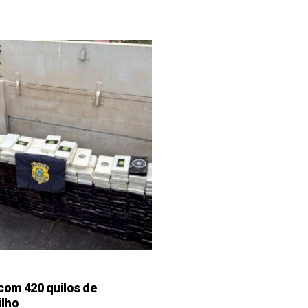
 com 420 quilos de
ilho