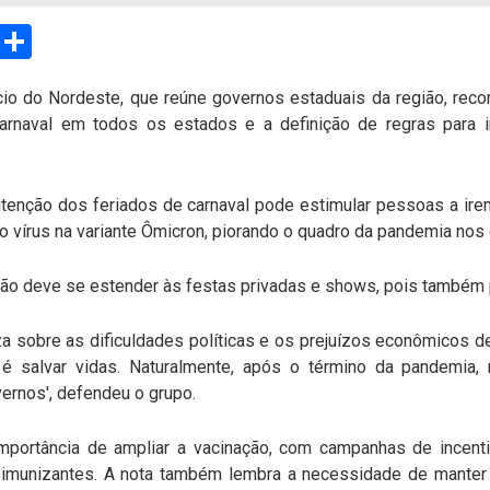
sApp
Email
Compartilhar
io do Nordeste, que reúne governos estaduais da região, reco
arnaval em todos os estados e a definição de regras para i
utenção dos feriados de carnaval pode estimular pessoas a ir
do vírus na variante Ômicron, piorando o quadro da pandemia nos
ição deve se estender às festas privadas e shows, pois també
za sobre as dificuldades políticas e os prejuízos econômicos 
 salvar vidas. Naturalmente, após o término da pandemia, n
ernos', defendeu o grupo.
importância de ampliar a vacinação, com campanhas de incent
imunizantes. A nota também lembra a necessidade de mante