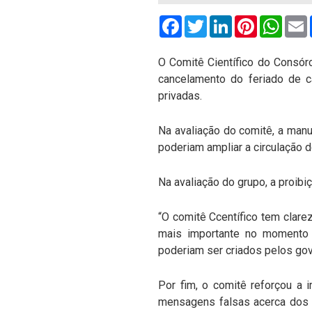
Facebook
Twitter
LinkedIn
Pinterest
What
O Comitê Científico do Consórc
cancelamento do feriado de c
privadas.
Na avaliação do comitê, a man
poderiam ampliar a circulação 
Na avaliação do grupo, a proib
“O comitê Ccentífico tem clare
mais importante no momento é
poderiam ser criados pelos gov
Por fim, o comitê reforçou a 
mensagens falsas acerca dos 