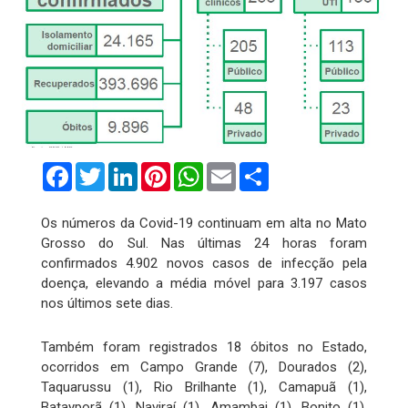
Facebook
Twitter
LinkedIn
Pinterest
WhatsApp
Email
Compartilhar
Os números da Covid-19 continuam em alta no Mato
Grosso do Sul. Nas últimas 24 horas foram
confirmados 4.902 novos casos de infecção pela
doença, elevando a média móvel para 3.197 casos
nos últimos sete dias.
Também foram registrados 18 óbitos no Estado,
ocorridos em Campo Grande (7), Dourados (2),
Taquarussu (1), Rio Brilhante (1), Camapuã (1),
Batayporã (1), Naviraí (1), Amambai (1), Bonito (1),