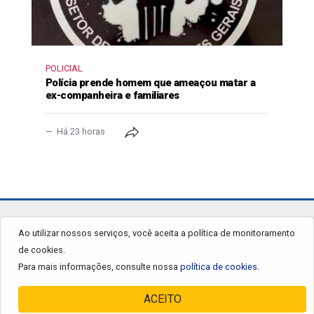
POLICIAL
Polícia prende homem que ameaçou matar a
ex-companheira e familiares
Há 23 horas
jornalgrandourados.com.br
Ao utilizar nossos serviços, você aceita a política de monitoramento
de cookies.
© 2026 - Todos os Direitos Reservados.
Para mais informações, consulte nossa
política de cookies.
ACEITO