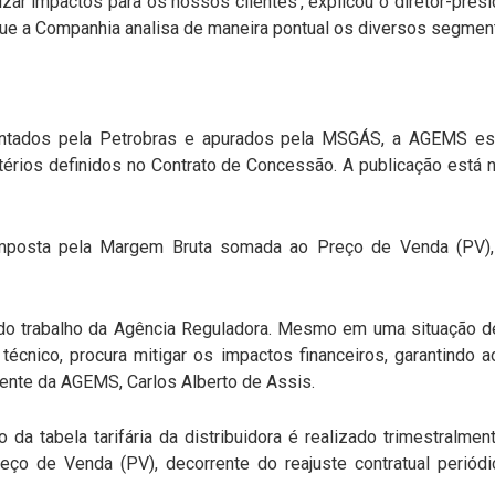
ar impactos para os nossos clientes', explicou o diretor-pre
ue a Companhia analisa de maneira pontual os diversos segment
tados pela Petrobras e apurados pela MSGÁS, a AGEMS est
térios definidos no Contrato de Concessão. A publicação está n
mposta pela Margem Bruta somada ao Preço de Venda (PV), 
o trabalho da Agência Reguladora. Mesmo em uma situação de 
 técnico, procura mitigar os impactos financeiros, garantindo
idente da AGEMS, Carlos Alberto de Assis.
da tabela tarifária da distribuidora é realizado trimestralme
ço de Venda (PV), decorrente do reajuste contratual periód