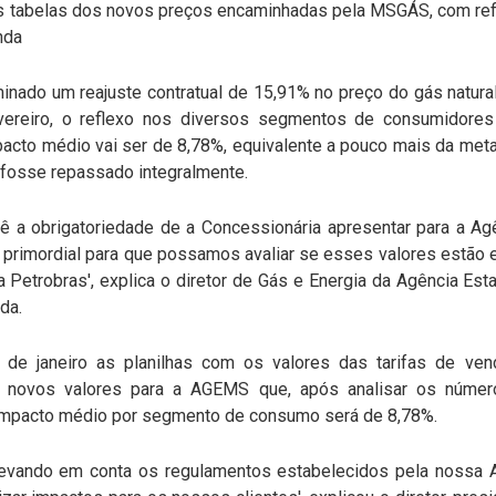
as tabelas dos novos preços encaminhadas pela MSGÁS, com ref
nda
inado um reajuste contratual de 15,91% no preço do gás natur
evereiro, o reflexo nos diversos segmentos de consumidor
pacto médio vai ser de 8,78%, equivalente a pouco mais da met
 fosse repassado integralmente.
ê a obrigatoriedade de a Concessionária apresentar para a A
 primordial para que possamos avaliar se esses valores estã
 Petrobras', explica o diretor de Gás e Energia da Agência Es
da.
de janeiro as planilhas com os valores das tarifas de ven
s novos valores para a AGEMS que, após analisar os númer
o impacto médio por segmento de consumo será de 8,78%.
a levando em conta os regulamentos estabelecidos pela nossa