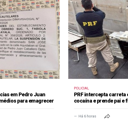
POLICIAL
ácias em Pedro Juan
PRF intercepta carreta
remédios para emagrecer
cocaína e prende pai e f
Há 6 horas