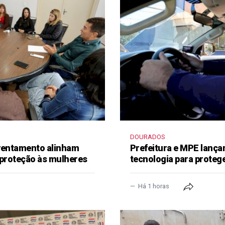
DOURADOS
frentamento alinham
Prefeitura e MPE lança
 proteção às mulheres
tecnologia para proteg
Há 1 horas