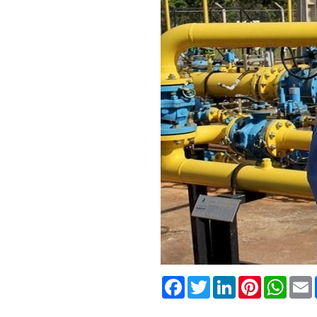
Facebook
Twitter
LinkedIn
Pinterest
What