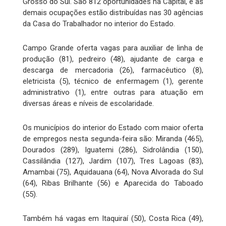
Grosso do Sul. São 812 oportunidades na Capital, e as
demais ocupações estão distribuídas nas 30 agências
da Casa do Trabalhador no interior do Estado.
Campo Grande oferta vagas para auxiliar de linha de
produção (81), pedreiro (48), ajudante de carga e
descarga de mercadoria (26), farmacêutico (8),
eletricista (5), técnico de enfermagem (1), gerente
administrativo (1), entre outras para atuação em
diversas áreas e níveis de escolaridade.
Os municípios do interior do Estado com maior oferta
de empregos nesta segunda-feira são: Miranda (465),
Dourados (289), Iguatemi (286), Sidrolândia (150),
Cassilândia (127), Jardim (107), Tres Lagoas (83),
Amambai (75), Aquidauana (64), Nova Alvorada do Sul
(64), Ribas Brilhante (56) e Aparecida do Taboado
(55).
Também há vagas em Itaquiraí (50), Costa Rica (49),