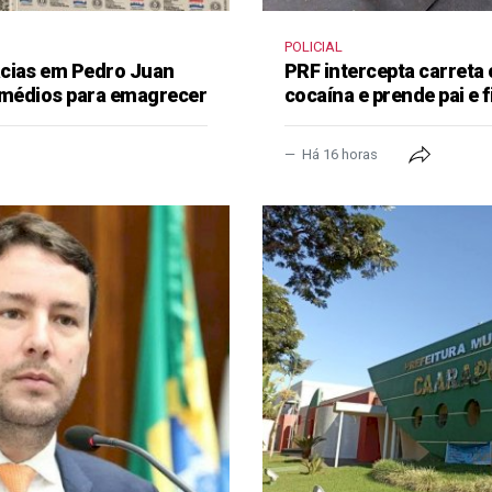
POLICIAL
ácias em Pedro Juan
PRF intercepta carreta
remédios para emagrecer
cocaína e prende pai e f
Há 16 horas