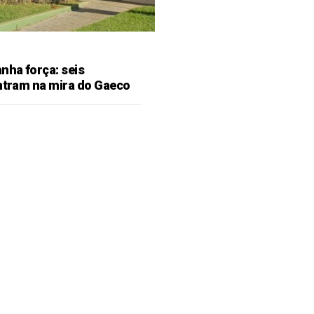
ha força: seis
entram na mira do Gaeco