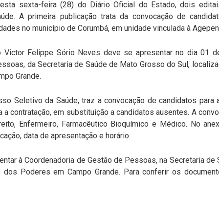
sta sexta-feira (28) do Diário Oficial do Estado, dois edit
de. A primeira publicação trata da convocação de candidat
vidades no município de Corumbá, em unidade vinculada à Agepen
o Victor Felippe Sório Neves deve se apresentar no dia 01 
soas, da Secretaria de Saúde de Mato Grosso do Sul, localizad
mpo Grande.
esso Seletivo da Saúde, traz a convocação de candidatos par
 a contratação, em substituição a candidatos ausentes. A conv
ireito, Enfermeiro, Farmacêutico Bioquímico e Médico. No ane
icação, data de apresentação e horário.
ntar à Coordenadoria de Gestão de Pessoas, na Secretaria de S
e dos Poderes em Campo Grande. Para conferir os documento