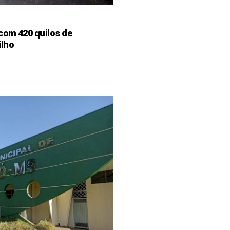
 com 420 quilos de
ilho