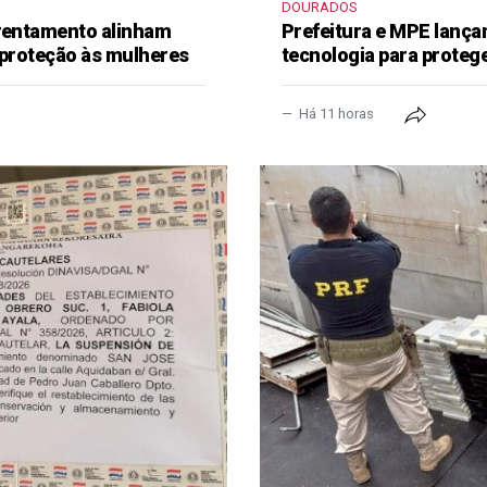
DOURADOS
frentamento alinham
Prefeitura e MPE lança
 proteção às mulheres
tecnologia para proteg
Há 11 horas