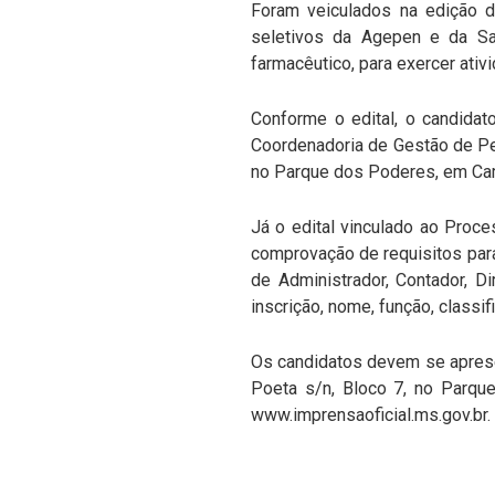
Foram veiculados na edição de
seletivos da Agepen e da Saú
farmacêutico, para exercer ati
Conforme o edital, o candidat
Coordenadoria de Gestão de Pes
no Parque dos Poderes, em Ca
Já o edital vinculado ao Proc
comprovação de requisitos para
de Administrador, Contador, D
inscrição, nome, função, classif
Os candidatos devem se aprese
Poeta s/n, Bloco 7, no Parqu
www.imprensaoficial.ms.gov.br.