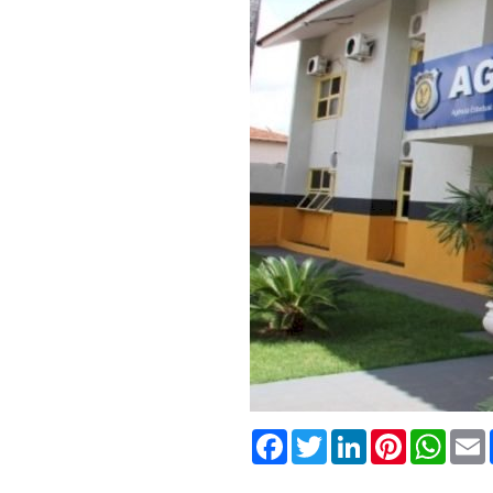
Facebook
Twitter
LinkedIn
Pinterest
What