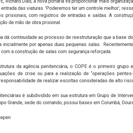
Richard Dias, a nova portaria irá proporcionar mais organizaçã
 entrada das viaturas. 'Poderemos ter um controle melhor', ress
s prisionais, com registros de entradas e saídas. A constru
ção de mão de obra prisional.
aria dá continuidade ao processo de reestruturação que a base
ta inicialmente por apenas duas pequenas salas. Recentemente
 com a construção de salas com segurança reforçada.
strutura da agência penitenciária, o COPE é o primeiro grupo 
tuações de crise ou para a realização de “operações pentes-
esponsabilidade de realizar escoltas consideradas de alto risc
nciárias é subdividido em sua estrutura em Grupo de Intervenç
mpo Grande, sede do comando, possui bases em Corumbá, Doura
Agepen