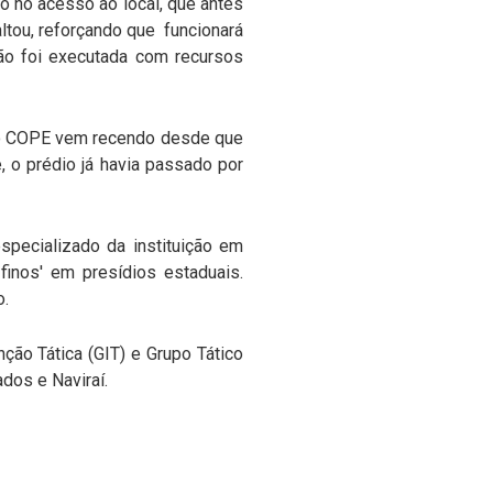
o no acesso ao local, que antes
altou, reforçando que funcionará
ção foi executada com recursos
 do COPE vem recendo desde que
, o prédio já havia passado por
especializado da instituição em
finos' em presídios estaduais.
o.
ão Tática (GIT) e Grupo Tático
dos e Naviraí.