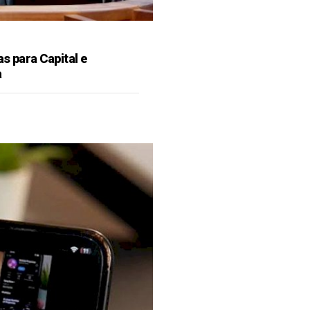
as para Capital e
a