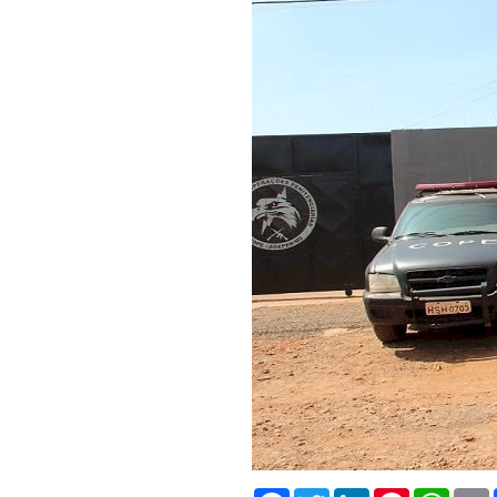
Facebook
Twitter
LinkedIn
Pinterest
What