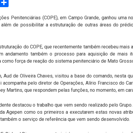
es Penitenciárias (COPE), em Campo Grande, ganhou uma nova 
 além de possibilitar a estruturação de outras áreas do prédi
estruturação do COPE, que recentemente também recebeu mais
 em andamento também o processo para aquisição de mais i
a como força de reação do sistema penitenciário de Mato Grosso
 Aud de Oliveira Chaves, visitou a base do comando, nesta quart
foi acompanha pelo diretor de Operações, Alírio Francisco do Ca
y Martins, que respondem pelas funções, no momento, em caráte
sidente destacou o trabalho que vem sendo realizado pelo Grupo
a da Agepen como os primeiros a executarem estas novas atrib
do também o serviço de referência que vem sendo desenvolvido.