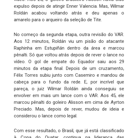
expulso depois de atingir Enner Valencia. Mas, Wilmar
Roldán acabou voltando atrás e deu apenas o
amarelo para o arqueiro da seleção de Tite.
No começo da segunda etapa, outra revisão do VAR.
Aos 12 minutos, Roldán viu um pisão do atacante
Raphinha em Estupiñán dentro da área e marcou
pênalti. Só que voltou atrás depois de rever o lance no
vídeo. O gol de empate do Equador saiu aos 29
minutos da etapa final. Depois de um cruzamento,
Félix Torres subiu junto com Casemiro e mandou de
cabeça para o fundo da rede. E, por incrível que
pareça, o juiz Wilmar Roldán ainda conseguiu se
envolver em mais um lance com o VAR. Aos 45, ele
marcou pênalti do goleiro Alisson em cima de Ayrton
Preciado. Mas, depois de rever, mudou de ideia e
considerou o lance como legal.
Com esse resultado, o Brasil, que já está classificado
à Copa do Quatar, continua na liderança das