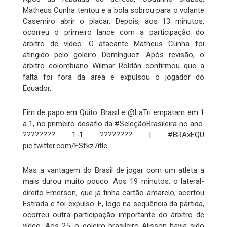
Matheus Cunha tentou e a bola sobrou para o volante
Casemiro abrir o placar. Depois, aos 13 minutos,
ocorreu o primeiro lance com a participação do
árbitro de vídeo. O atacante Matheus Cunha foi
atingido pelo goleiro Domínguez. Após revisão, o
árbitro colombiano Wilmar Roldán confirmou que a
falta foi fora da área e expulsou o jogador do
Equador.
Fim de papo em Quito. Brasil e @LaTri empatam em 1
a 1, no primeiro desafio da #SeleçãoBrasileira no ano.
???????? 1-1 ???????? | #BRAxEQU
pic.twitter.com/FSfkz7itle
Mas a vantagem do Brasil de jogar com um atleta a
mais durou muito pouco. Aos 19 minutos, o lateral-
direito Emerson, que já tinha cartão amarelo, acertou
Estrada e foi expulso. E, logo na sequência da partida,
ocorreu outra participação importante do árbitro de
vídeo. Aos 25, o goleiro brasileiro Alisson havia sido