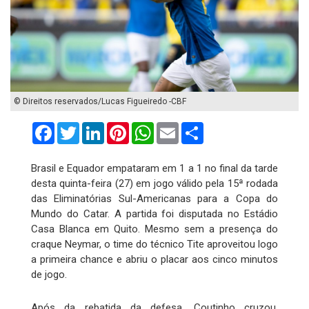
© Direitos reservados/Lucas Figueiredo -CBF
Facebook
Twitter
LinkedIn
Pinterest
WhatsApp
Email
Compartilhar
Brasil e Equador empataram em 1 a 1 no final da tarde
desta quinta-feira (27) em jogo válido pela 15ª rodada
das Eliminatórias Sul-Americanas para a Copa do
Mundo do Catar. A partida foi disputada no Estádio
Casa Blanca em Quito. Mesmo sem a presença do
craque Neymar, o time do técnico Tite aproveitou logo
a primeira chance e abriu o placar aos cinco minutos
de jogo.
Após da rebatida da defesa, Coutinho cruzou,