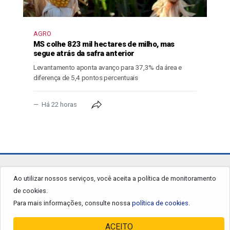
AGRO
MS colhe 823 mil hectares de milho, mas
segue atrás da safra anterior
Levantamento aponta avanço para 37,3% da área e
diferença de 5,4 pontos percentuais
Há 22 horas
jornalgrandourados.com.br
Ao utilizar nossos serviços, você aceita a política de monitoramento
de cookies.
© 2026 - Todos os Direitos Reservados.
Para mais informações, consulte nossa
política de cookies.
ACEITO