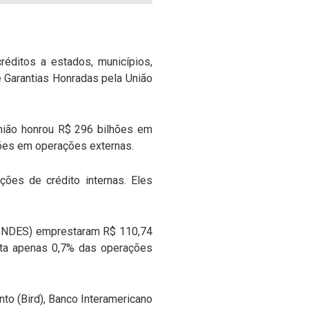
éditos a estados, municípios,
e Garantias Honradas pela União
nião honrou R$ 296 bilhões em
hões em operações externas.
ões de crédito internas. Eles
 (BNDES) emprestaram R$ 110,74
nta apenas 0,7% das operações
to (Bird), Banco Interamericano