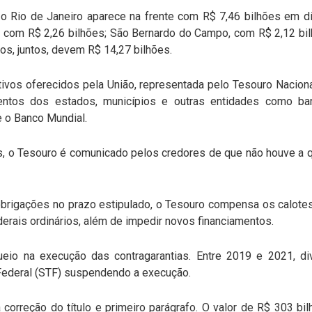
 o Rio de Janeiro aparece na frente com R$ 7,46 bilhões em 
, com R$ 2,26 bilhões; São Bernardo do Campo, com R$ 2,12 bi
os, juntos, devem R$ 14,27 bilhões.
ivos oferecidos pela União, representada pelo Tesouro Nacional
ntos dos estados, municípios e outras entidades como banc
e o Banco Mundial.
, o Tesouro é comunicado pelos credores de que não houve a q
brigações no prazo estipulado, o Tesouro compensa os calotes
rais ordinários, além de impedir novos financiamentos.
queio na execução das contragarantias. Entre 2019 e 2021, d
 Federal (STF) suspendendo a execução.
 correção do título e primeiro parágrafo. O valor de R$ 303 bi