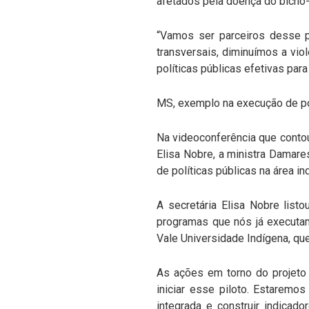
afetados pela doença do bicho
“Vamos ser parceiros desse pr
transversais, diminuímos a viol
políticas públicas efetivas pa
MS, exemplo na execução de po
Na videoconferência que contou
Elisa Nobre, a ministra Damare
de políticas públicas na área i
A secretária Elisa Nobre listo
programas que nós já executa
Vale Universidade Indígena, qu
As ações em torno do projeto 
iniciar esse piloto. Estaremo
integrada e construir indicad