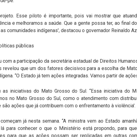
-de-pé.
ojeto. Esse piloto é importante, pois vai mostrar que atuan
ência e melhoramos a saúde. Que a gente possa ter, ao final do
ra as comunidades indígenas', destacou o governador Reinaldo A
líticas públicas
 com a participação da secretária estadual de Direitos Humanos,
s revelou que um dos fatores decisivos para a escolha de Mato
ndígena. “O Estado já tem ações integradas. Vamos partir de açõe
u as iniciativas do Mato Grosso do Sul. “Essa iniciativa do 
mos no Mato Grosso do Sul, como o atendimento com distribui
e são ações que já contribuem com o enfrentamento à violência'.
começam já nesta semana. “A ministra vem ao Estado amanhã, 
s lá para conhecer o que o Ministério está propondo, para q
ores para que as ações possam ser replicadas em outras com