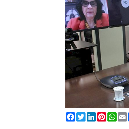
Facebook
Twitter
LinkedIn
Pinterest
What