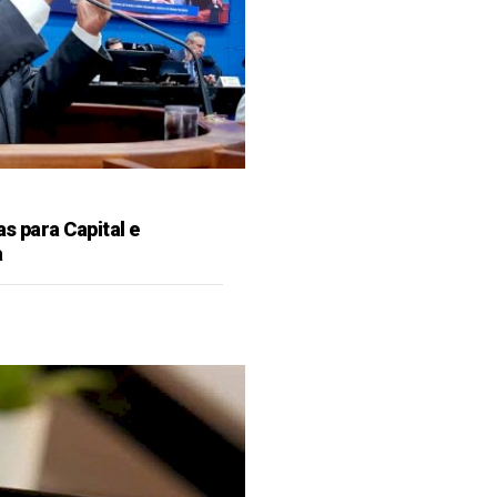
as para Capital e
a