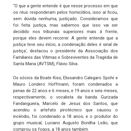
“O que a gente entende é que nesse processo em que
os réus responderam pelos homicídios, isso aí ficou,
sem dúvida nenhuma, justiçado. Consideramos que
foi feita justiça, mas sabemos que isso vai ser
decidido nos tribunais superiores mais à frente,
porque eles devem recorrer. A gente entende que a
justiça teve seu início, a condenação deles é sinal de
justiça', destacou o presidente da Associação dos
Familiares das Vítimas e Sobreviventes da Tragédia de
Santa Maria (AVTSM), Flávio Silva.
Os sócios da Boate Kiss, Elissandro Calegaro Spohr e
Mauro Londero Hoffmann, foram condenados a
penas de 22 anos e 6 meses, e 19 anos e seis meses,
respectivamente; o vocalista da banda Gurizada
Fandangueira, Marcelo de Jesus dos Santos, que
acendeu o artefato pirotécnico que causou o
incêndio, foi condenado a 18 anos; e o produtor do
grupo musical, Luciano Augusto Bonilha Leão, que
comprou os fogos, a 18 anos também.