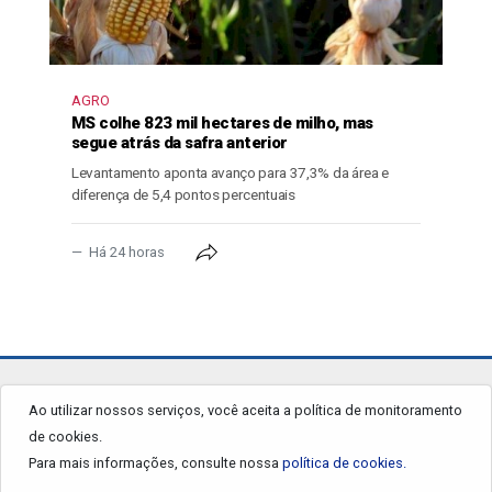
AGRO
MS colhe 823 mil hectares de milho, mas
segue atrás da safra anterior
Levantamento aponta avanço para 37,3% da área e
diferença de 5,4 pontos percentuais
Há 24 horas
jornalgrandourados.com.br
Ao utilizar nossos serviços, você aceita a política de monitoramento
de cookies.
© 2026 - Todos os Direitos Reservados.
Para mais informações, consulte nossa
política de cookies.