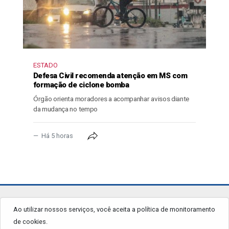
ESTADO
Defesa Civil recomenda atenção em MS com
formação de ciclone bomba
Órgão orienta moradores a acompanhar avisos diante
da mudança no tempo
Há 5 horas
jornalgrandourados.com.br
Ao utilizar nossos serviços, você aceita a política de monitoramento
de cookies.
© 2026 - Todos os Direitos Reservados.