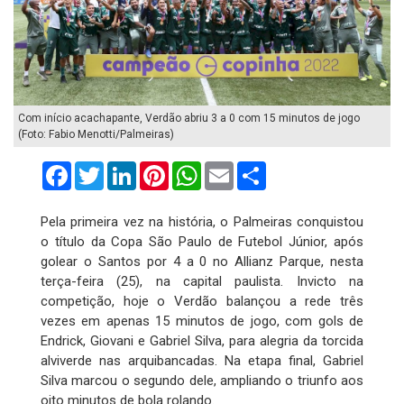
Com início acachapante, Verdão abriu 3 a 0 com 15 minutos de jogo
(Foto: Fabio Menotti/Palmeiras)
Facebook
Twitter
LinkedIn
Pinterest
WhatsApp
Email
Compartilhar
Pela primeira vez na história, o Palmeiras conquistou
o título da Copa São Paulo de Futebol Júnior, após
golear o Santos por 4 a 0 no Allianz Parque, nesta
terça-feira (25), na capital paulista. Invicto na
competição, hoje o Verdão balançou a rede três
vezes em apenas 15 minutos de jogo, com gols de
Endrick, Giovani e Gabriel Silva, para alegria da torcida
alviverde nas arquibancadas. Na etapa final, Gabriel
Silva marcou o segundo dele, ampliando o triunfo aos
oito minutos de bola rolando.