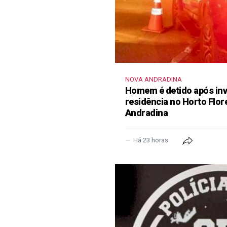
NOVA ANDRADINA
Homem é detido após inva
residência no Horto Flor
Andradina
Há 23 horas