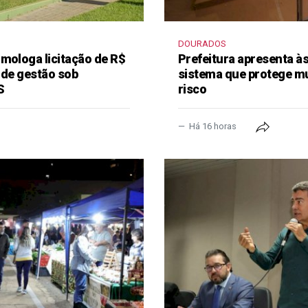
DOURADOS
mologa licitação de R$
Prefeitura apresenta à
 de gestão sob
sistema que protege m
S
risco
Há 16 horas