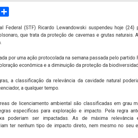
sApp
Email
Compartilhar
al Federal (STF) Ricardo Lewandowski suspendeu hoje (24) 
olsonaro, que trata da proteção de cavernas e grutas naturais. 
a.
vada por uma ação protocolada na semana passada pelo partido
exploração econômica e a diminuição da proteção da biodiversida
gras, a classificação da relevância da cavidade natural poder
enciador, a qualquer tempo.
reas de licenciamento ambiental são classificadas em grau m
egras específicas para exploração e impacto. Pela regra an
aixa poderiam ser impactadas. As de máxima relevância
am ter nenhum tipo de impacto direto, nem mesmo no seu en