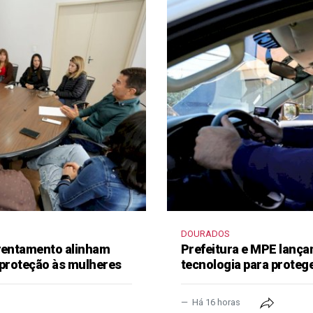
DOURADOS
frentamento alinham
Prefeitura e MPE lança
 proteção às mulheres
tecnologia para proteg
Há 16 horas