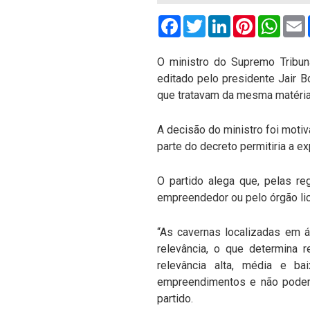
Facebook
Twitter
LinkedIn
Pinterest
What
O ministro do Supremo Tribun
editado pelo presidente Jair B
que tratavam da mesma matéri
A decisão do ministro foi moti
parte do decreto permitiria a 
O partido alega que, pelas re
empreendedor ou pelo órgão lic
“As cavernas localizadas em á
relevância, o que determina r
relevância alta, média e b
empreendimentos e não poderi
partido.