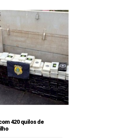
 com 420 quilos de
ilho