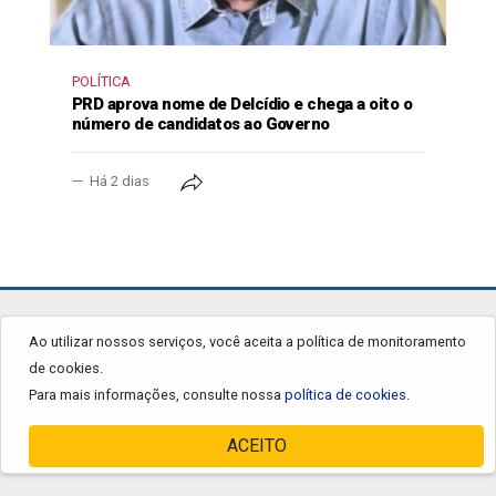
POLÍTICA
PRD aprova nome de Delcídio e chega a oito o
número de candidatos ao Governo
Há 2 dias
jornalgrandourados.com.br
Ao utilizar nossos serviços, você aceita a política de monitoramento
de cookies.
© 2026 - Todos os Direitos Reservados.
Para mais informações, consulte nossa
política de cookies.
ACEITO