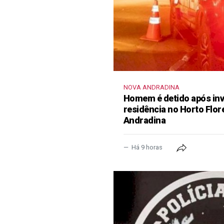
NOVA ANDRADINA
Homem é detido após inva
residência no Horto Flor
Andradina
Há 9 horas