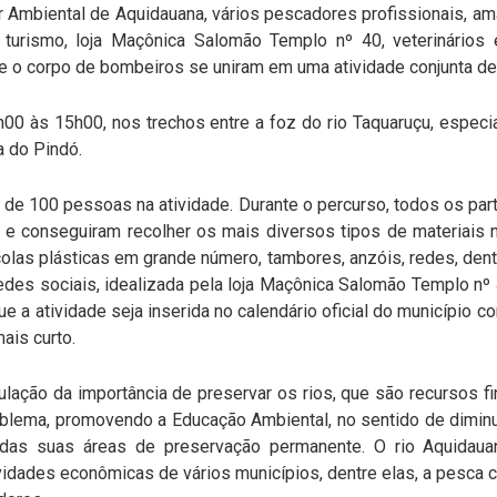
ar Ambiental de Aquidauana, vários pescadores profissionais, am
turismo, loja Maçônica Salomão Templo nº 40, veterinários e 
 e o corpo de bombeiros se uniram em uma atividade conjunta de
7h00 às 15h00, nos trechos entre a foz do rio Taquaruçu, espec
a do Pindó.
de 100 pessoas na atividade. Durante o percurso, todos os par
 e conseguiram recolher os mais diversos tipos de materiais n
colas plásticas em grande número, tambores, anzóis, redes, dent
redes sociais, idealizada pela loja Maçônica Salomão Templo nº
que a atividade seja inserida no calendário oficial do município 
ais curto.
pulação da importância de preservar os rios, que são recursos f
oblema, promovendo a Educação Ambiental, no sentido de diminu
das suas áreas de preservação permanente. O rio Aquidau
ividades econômicas de vários municípios, dentre elas, a pesca 