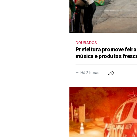
DOURADOS
Prefeitura promove feir
música e produtos fresc
Há 2 horas