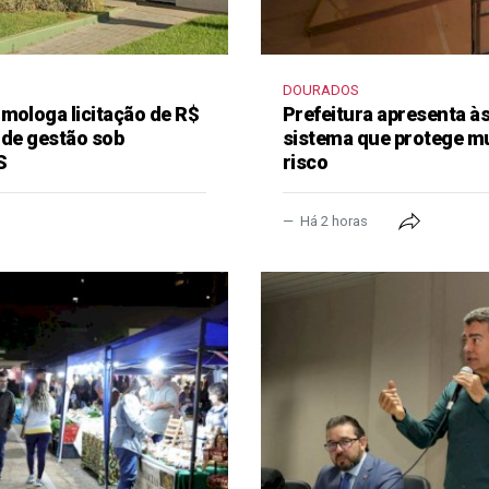
DOURADOS
mologa licitação de R$
Prefeitura apresenta à
 de gestão sob
sistema que protege m
S
risco
Há 2 horas