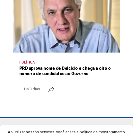
POLÍTICA
PRD aprova nome de Delcídio e chega a oito o
número de candidatos ao Governo
Há 3 dias
jornalgrandourados.com.br
Ao utilizar nossos serviços, você aceita a política de monitoramento