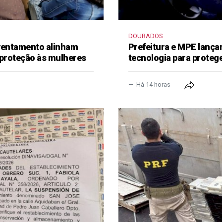
DOURADOS
frentamento alinham
Prefeitura e MPE lança
 proteção às mulheres
tecnologia para proteg
Há 14 horas