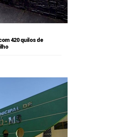
 com 420 quilos de
ilho