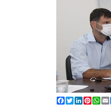
Facebook
Twitter
LinkedIn
Pinterest
What