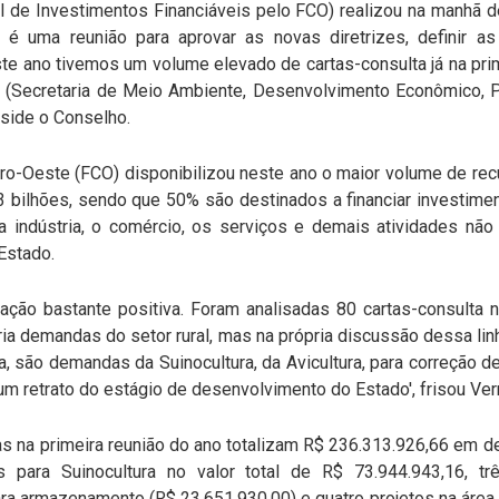
de Investimentos Financiáveis pelo FCO) realizou na manhã des
é uma reunião para aprovar as novas diretrizes, definir as
te ano tivemos um volume elevado de cartas-consulta já na prime
 (Secretaria de Meio Ambiente, Desenvolvimento Econômico, Pro
side o Conselho.
tro-Oeste (FCO) disponibilizou neste ano o maior volume de re
 bilhões, sendo que 50% são destinados a financiar investimen
 indústria, o comércio, os serviços e demais atividades nã
 Estado.
ação bastante positiva. Foram analisadas 80 cartas-consulta n
ia demandas do setor rural, mas na própria discussão dessa l
a, são demandas da Suinocultura, da Avicultura, para correção
m retrato do estágio de desenvolvimento do Estado', frisou Ver
as na primeira reunião do ano totalizam R$ 236.313.926,66 em
os para Suinocultura no valor total de R$ 73.944.943,16, tr
ara armazenamento (R$ 23.651.930,00) e quatro projetos na área