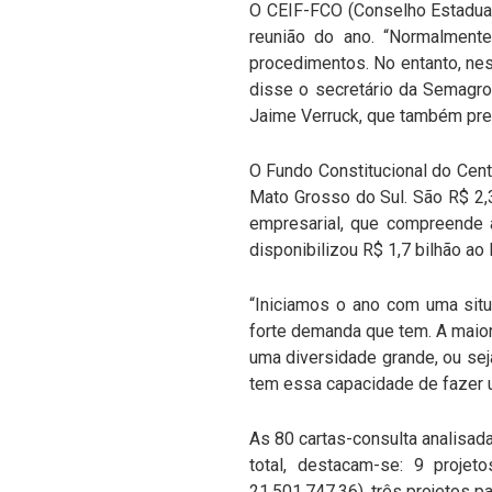
O CEIF-FCO (Conselho Estadual 
reunião do ano. “Normalmente 
procedimentos. No entanto, nes
disse o secretário da Semagro
Jaime Verruck, que também pre
O Fundo Constitucional do Cen
Mato Grosso do Sul. São R$ 2,3
empresarial, que compreende a
disponibilizou R$ 1,7 bilhão ao
“Iniciamos o ano com uma situ
forte demanda que tem. A maior
uma diversidade grande, ou sej
tem essa capacidade de fazer u
As 80 cartas-consulta analisad
total, destacam-se: 9 projet
21.501.747,36), três projetos p