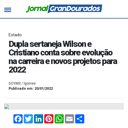
Estado
Dupla sertaneja Wilson e
Cristiano conta sobre evolução
na carreira e novos projetos para
2022
GOVMS / lgomes
Publicado em: 20/01/2022
Facebook
Twitter
LinkedIn
Pinterest
WhatsApp
Email
Compartilhar