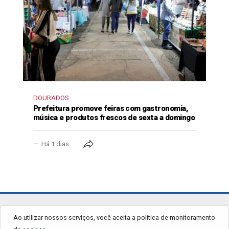
DOURADOS
Prefeitura promove feiras com gastronomia,
música e produtos frescos de sexta a domingo
Há 1 dias
jornalgrandourados.com.br
Ao utilizar nossos serviços, você aceita a política de monitoramento