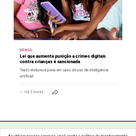
BRASIL
Lei que aumenta punição a crimes digitais
contra crianças é sancionada
Texto endurece pena em caso de uso de inteligência
artificial
Há 3 horas
jornalgrandourados.com.br
Ao utilizar nossos serviços, você aceita a política de monitoramento