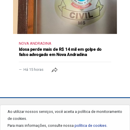
NOVA ANDRADINA
Idosa perde mais de R$ 14 mil em golpe do
falso advogado em Nova Andradina
Há 15 horas
jornalgrandourados.com.br
Ao utilizar nossos serviços, você aceita a política de monitoramento
de cookies.
© 2026 - Todos os Direitos Reservados.
Para mais informações, consulte nossa
política de cookies.