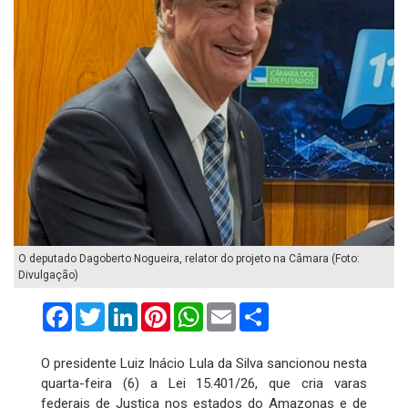
O deputado Dagoberto Nogueira, relator do projeto na Câmara (Foto:
Divulgação)
Facebook
Twitter
LinkedIn
Pinterest
WhatsApp
Email
Compartilhar
O presidente Luiz Inácio Lula da Silva sancionou nesta
quarta-feira (6) a Lei 15.401/26, que cria varas
federais de Justiça nos estados do Amazonas e de