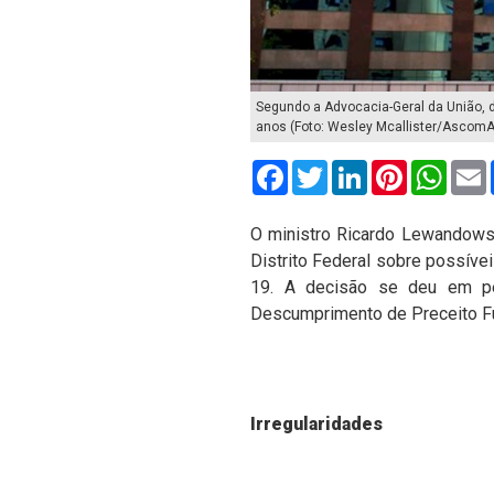
Segundo a Advocacia-Geral da União, 
anos (Foto: Wesley Mcallister/Ascom
Facebook
Twitter
LinkedIn
Pinterest
What
O ministro Ricardo Lewandowsk
Distrito Federal sobre possíve
19. A decisão se deu em ped
Descumprimento de Preceito F
Irregularidades