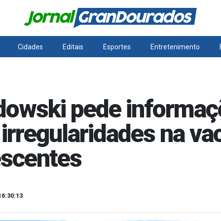
Cidades
Editais
Esportes
Entretenimento
dowski pede informaç
 irregularidades na va
escentes
16:30:13