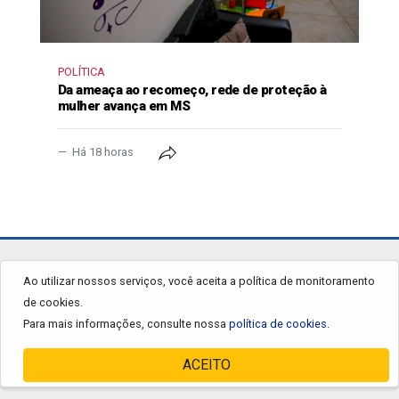
POLÍTICA
Da ameaça ao recomeço, rede de proteção à
mulher avança em MS
Há 18 horas
jornalgrandourados.com.br
Ao utilizar nossos serviços, você aceita a política de monitoramento
de cookies.
© 2026 - Todos os Direitos Reservados.
Para mais informações, consulte nossa
política de cookies.
ACEITO