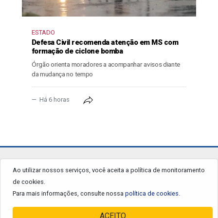
ESTADO
Defesa Civil recomenda atenção em MS com
formação de ciclone bomba
Órgão orienta moradores a acompanhar avisos diante
da mudança no tempo
Há 6 horas
jornalgrandourados.com.br
Ao utilizar nossos serviços, você aceita a política de monitoramento
de cookies.
© 2026 - Todos os Direitos Reservados.
Para mais informações, consulte nossa
política de cookies.
ACEITO