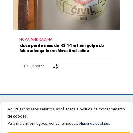
NOVA ANDRADINA
Idosa perde mais de R$ 14 mil em golpe do
falso advogado em Nova Andradina
Há 18 horas
jornalgrandourados.com.br
Ao utilizar nossos serviços, você aceita a política de monitoramento
de cookies.
© 2026 - Todos os Direitos Reservados.
Para mais informações, consulte nossa
política de cookies.