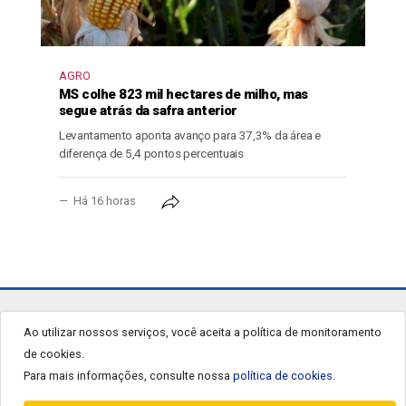
AGRO
MS colhe 823 mil hectares de milho, mas
segue atrás da safra anterior
Levantamento aponta avanço para 37,3% da área e
diferença de 5,4 pontos percentuais
Há 16 horas
jornalgrandourados.com.br
Ao utilizar nossos serviços, você aceita a política de monitoramento
de cookies.
© 2026 - Todos os Direitos Reservados.
Para mais informações, consulte nossa
política de cookies.