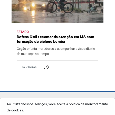
ESTADO
Defesa Civil recomenda atenção em MS com
formação de ciclone bomba
Órgão orienta moradores a acompanhar avisos diante
da mudança no tempo
Há 7 horas
jornalgrandourados.com.br
Ao utilizar nossos serviços, você aceita a política de monitoramento
de cookies.
© 2026 - Todos os Direitos Reservados.