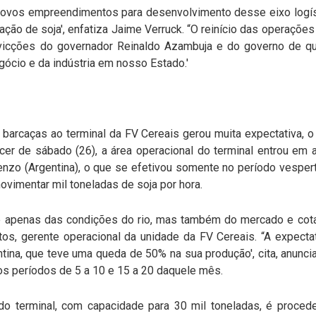
 novos empreendimentos para desenvolvimento desse eixo logís
ação de soja', enfatiza Jaime Verruck. “O reinício das operaçõe
vicções do governador Reinaldo Azambuja e do governo de q
gócio e da indústria em nosso Estado.'
arcaças ao terminal da FV Cereais gerou muita expectativa, o 
er de sábado (26), a área operacional do terminal entrou em at
nzo (Argentina), o que se efetivou somente no período vespert
ovimentar mil toneladas de soja por hora.
 apenas das condições do rio, mas também do mercado e cota
tos, gerente operacional da unidade da FV Cereais. “A expecta
entina, que teve uma queda de 50% na sua produção', cita, anun
a os períodos de 5 a 10 e 15 a 20 daquele mês.
o terminal, com capacidade para 30 mil toneladas, é procede