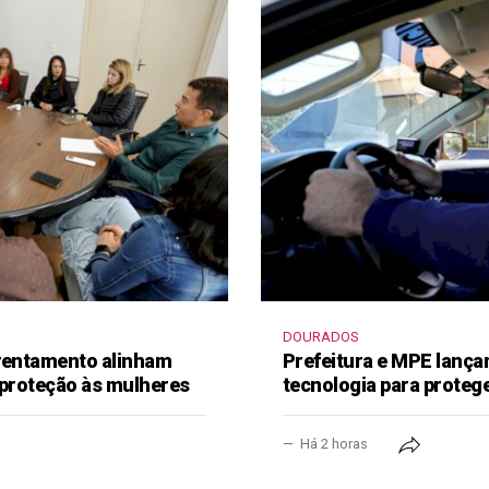
DOURADOS
frentamento alinham
Prefeitura e MPE lança
 proteção às mulheres
tecnologia para proteg
Há 2 horas