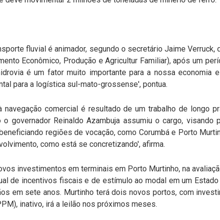
nsporte fluvial é animador, segundo o secretário Jaime Verruck,
ento Econômico, Produção e Agricultur Familiar), após um perí
drovia é um fator muito importante para a nossa economia e 
al para a logística sul-mato-grossense', pontua.
 navegação comercial é resultado de um trabalho de longo p
o governador Reinaldo Azambuja assumiu o cargo, visando po
 beneficiando regiões de vocação, como Corumbá e Porto Murtin
volvimento, como está se concretizando', afirma.
novos investimentos em terminais em Porto Murtinho, na avaliaç
al de incentivos fiscais e de estímulo ao modal em um Estado
ãos em sete anos. Murtinho terá dois novos portos, com invest
), inativo, irá a leilão nos próximos meses.