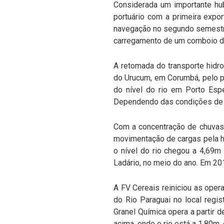
Considerada um importante hub
portuário com a primeira expor
navegação no segundo semestre 
carregamento de um comboio de
A retomada do transporte hidro
do Urucum, em Corumbá, pelo po
do nível do rio em Porto Espe
Dependendo das condições de 
Com a concentração de chuvas 
movimentação de cargas pela hi
o nível do rio chegou a 4,69m
Ladário, no meio do ano. Em 20
A FV Cereais reiniciou as ope
do Rio Paraguai no local regis
Granel Química opera a partir d
acima, onde o rio está a 1,80m,