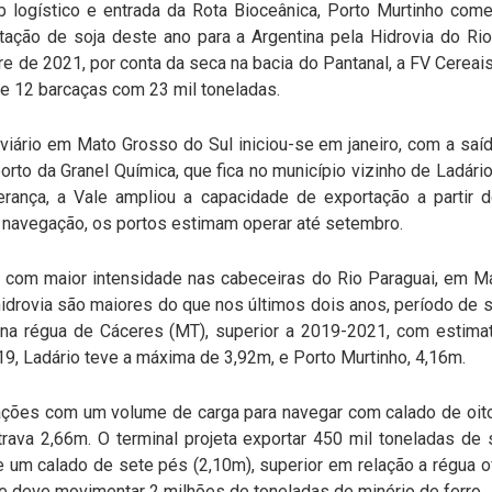
 logístico e entrada da Rota Bioceânica, Porto Murtinho come
tação de soja deste ano para a Argentina pela Hidrovia do Ri
de 2021, por conta da seca na bacia do Pantanal, a FV Cereais 
 12 barcaças com 23 mil toneladas.
viário em Mato Grosso do Sul iniciou-se em janeiro, com a saí
rto da Granel Química, que fica no município vizinho de Ladári
rança, a Vale ampliou a capacidade de exportação a partir d
navegação, os portos estimam operar até setembro.
com maior intensidade nas cabeceiras do Rio Paraguai, em M
drovia são maiores do que nos últimos dois anos, período de se
 na régua de Cáceres (MT), superior a 2019-2021, com estima
19, Ladário teve a máxima de 3,92m, e Porto Murtinho, 4,16m.
rações com um volume de carga para navegar com calado de oito
trava 2,66m. O terminal projeta exportar 450 mil toneladas de
e um calado de sete pés (2,10m), superior em relação a régua ofi
 e deve movimentar 2 milhões de toneladas de minério de ferro.