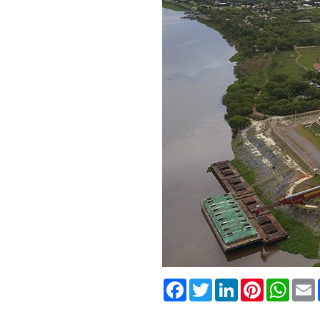
Facebook
Twitter
LinkedIn
Pinterest
What