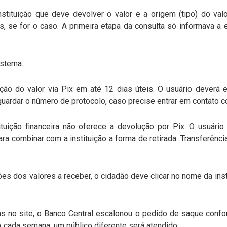
 instituição que deve devolver o valor e a origem (tipo) do va
s, se for o caso. A primeira etapa da consulta só informava a e
sistema:
olução do valor via Pix em até 12 dias úteis. O usuário dever
uardar o número de protocolo, caso precise entrar em contato co
instituição financeira não oferece a devolução por Pix. O usuár
ra combinar com a instituição a forma de retirada: Transferênci
ões dos valores a receber, o cidadão deve clicar no nome da inst
s no site, o Banco Central escalonou o pedido de saque confo
 cada semana, um público diferente será atendido.