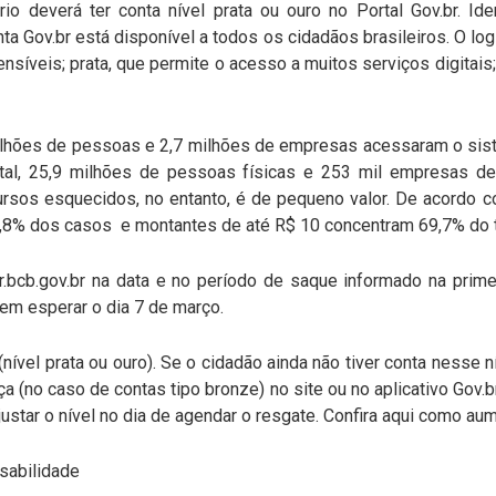
io deverá ter conta nível prata ou ouro no Portal Gov.br. Ide
nta Gov.br está disponível a todos os cidadãos brasileiros. O lo
síveis; prata, que permite o acesso a muitos serviços digitais
lhões de pessoas e 2,7 milhões de empresas acessaram o sist
otal, 25,9 milhões de pessoas físicas e 253 mil empresas d
cursos esquecidos, no entanto, é de pequeno valor. De acordo 
,8% dos casos e montantes de até R$ 10 concentram 69,7% do t
r.bcb.gov.br na data e no período de saque informado na prim
sem esperar o dia 7 de março.
(nível prata ou ouro). Se o cidadão ainda não tiver conta nesse n
a (no caso de contas tipo bronze) no site ou no aplicativo Gov.b
ajustar o nível no dia de agendar o resgate. Confira aqui como aum
nsabilidade