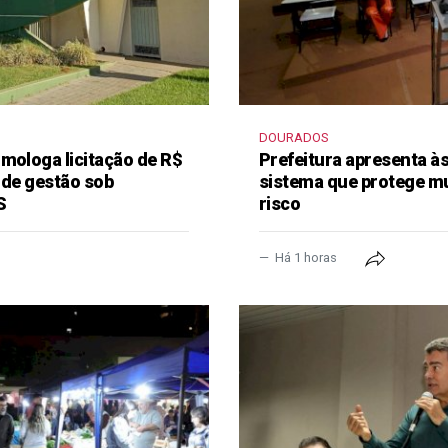
DOURADOS
mologa licitação de R$
Prefeitura apresenta à
 de gestão sob
sistema que protege m
S
risco
Há 1 horas