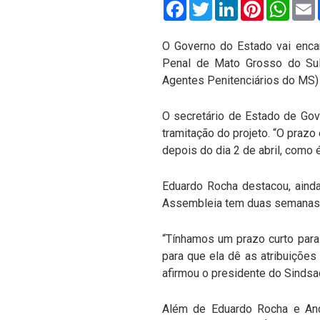
Facebook
Twitter
LinkedIn
Pinterest
What
O Governo do Estado vai encami
Penal de Mato Grosso do Sul
Agentes Penitenciários do MS) e
O secretário de Estado de Gove
tramitação do projeto. “O praz
depois do dia 2 de abril, como 
Eduardo Rocha destacou, ainda
Assembleia tem duas semanas pa
“Tínhamos um prazo curto para
para que ela dê as atribuições
afirmou o presidente do Sindsa
Além de Eduardo Rocha e Andr