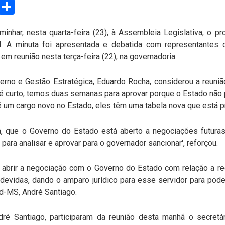
sApp
Email
Compartilhar
nhar, nesta quarta-feira (23), à Assembleia Legislativa, o pr
. A minuta foi apresentada e debatida com representantes
m reunião nesta terça-feira (22), na governadoria.
rno e Gestão Estratégica, Eduardo Rocha, considerou a reuniã
o é curto, temos duas semanas para aprovar porque o Estado n
é um cargo novo no Estado, eles têm uma tabela nova que está pr
, que o Governo do Estado está aberto a negociações futuras 
ra analisar e aprovar para o governador sancionar', reforçou.
 abrir a negociação com o Governo do Estado com relação a r
 devidas, dando o amparo jurídico para esse servidor para poder
d-MS, André Santiago.
é Santiago, participaram da reunião desta manhã o secretár