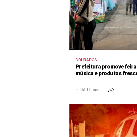
DOURADOS
Prefeitura promove feir
música e produtos fresc
Há 1 horas