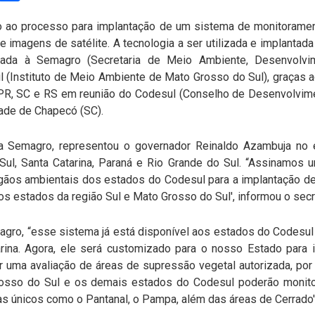
io ao processo para implantação de um sistema de monitorame
 imagens de satélite. A tecnologia a ser utilizada e implantad
sada à Semagro (Secretaria de Meio Ambiente, Desenvolv
sul (Instituto de Meio Ambiente de Mato Grosso do Sul), graças
R, SC e RS em reunião do Codesul (Conselho de Desenvolvimen
dade de Chapecó (SC).
da Semagro, representou o governador Reinaldo Azambuja no e
ul, Santa Catarina, Paraná e Rio Grande do Sul. “Assinamos
gãos ambientais dos estados do Codesul para a implantação d
s estados da região Sul e Mato Grosso do Sul', informou o secre
agro, “esse sistema já está disponível aos estados do Codesul e
rina. Agora, ele será customizado para o nosso Estado para
 uma avaliação de áreas de supressão vegetal autorizada, por 
rosso do Sul e os demais estados do Codesul poderão monito
as únicos como o Pantanal, o Pampa, além das áreas de Cerrado'