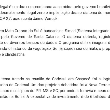
legal é um dos compromissos assumidos pelo governo brasilei
 desmatamento ilegal zero e implantação desse sistema de mon
OP 27', acrescenta Jaime Verruck.
 em Mato Grosso do Sul é baseada no Simad (Sistema Integrado
pelo Governo de Santa Catarina. O sistema detecta, regist
de diversos bancos de dados. O programa utiliza imagens de
ndo o histórico da vegetação. Se há supressão de mata, o própri
 é clandestina.
 tema tratado na reunião do Codesul em Chapecó foi a logís
stados do Codesul. Um dos projetos debatidos foi a Nova Ferroes
as nos municípios do PR, MS e SC, por onde a ferrovia e seus 
ilão na Bolsa. A expectativa de investimento é de 6 bilhões de