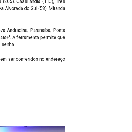
(205), Cassilândia (113), Três
va Alvorada do Sul (58), Miranda
ova Andradina, Paranaíba, Ponta
rata+'. A ferramenta permite que
r senha.
dem ser conferidos no endereço