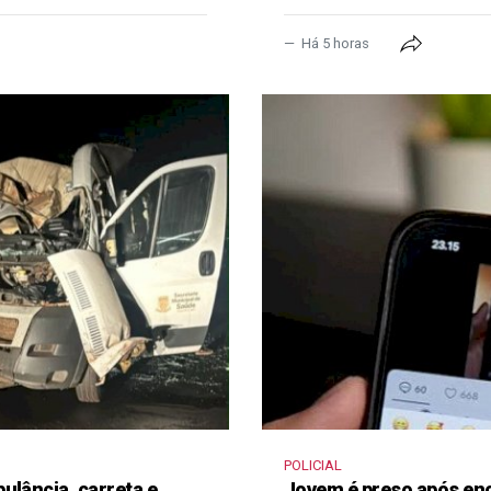
Há 5 horas
POLICIAL
ulância, carreta e
Jovem é preso após en