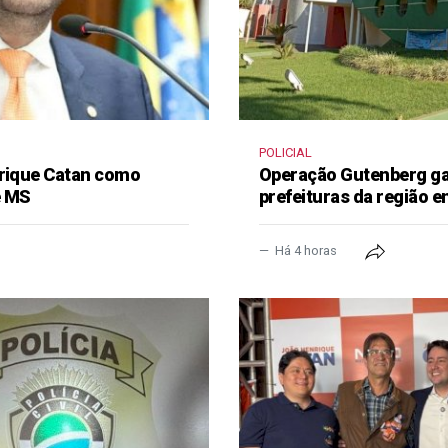
POLICIAL
nrique Catan como
Operação Gutenberg gan
e MS
prefeituras da região 
Há 4 horas