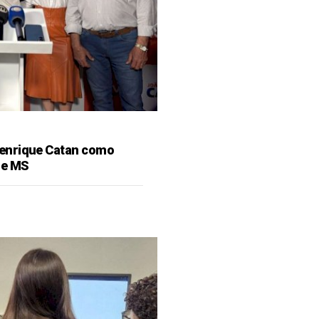
enrique Catan como
de MS