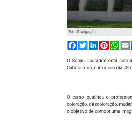
Foto: Divulgação
Facebook
Twitter
LinkedIn
Pinterest
What
O Senac Dourados está com in
Cabeleireiro, com início dia 28 
O curso qualifica o profissi
coloração, descoloração, mudan
o objetivo de compor uma ima