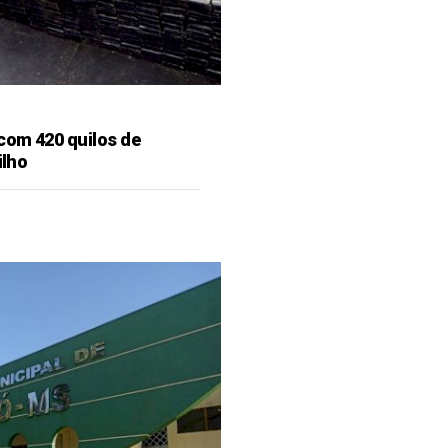
 com 420 quilos de
ilho