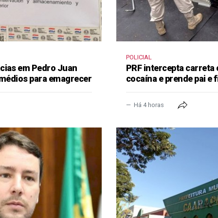
POLICIAL
ácias em Pedro Juan
PRF intercepta carreta
remédios para emagrecer
cocaína e prende pai e f
Há 4 horas