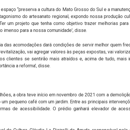
do espaço “preserva a cultura do Mato Grosso do Sul e a manute
agonismo do artesanato regional, expondo nossa produção cultu
Ter um projeto que tenha como objetivo trazer melhorias para
lho imenso para a nossa comunidade', disse.
ria das acomodações dará condições de servir melhor quem freq
evitalização, vai agregar valores às peças expostas, vai valoriza
 clientes se sentirão mais atraídos e, acima de tudo, mais i
tância a reforma', disse.
lhões, a obra teve início em novembro de 2021 com a demoliçã
o um pequeno café com um jardim. Entre as principais interve
rmas de acessibilidade. O prédio ganhará elevador de acess