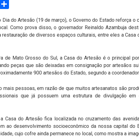
sApp
Email
Compartilhar
Dia do Artesão (19 de março), o Governo do Estado reforça o
 local. Como prova disso, o governador Reinaldo Azambuja des
 restauração de diversos espaços culturais, entre eles a Casa
ra de Mato Grosso do Sul, a Casa do Artesão é o principal p
izando peças que são deixadas em consignação por artesãos su
roximadamente 900 artesãos do Estado, segundo a coordenadora
to mais pessoas, em razão de que muitos artesanatos são prod
issionais que já possuem uma estrutura de divulgação em o
 a Casa do Artesão fica localizada no cruzamento das aveni
m ao desenvolvimento socioeconômico da nossa capital do Es
cidade, cujo cofre ainda permanece no local, como mostra a imag