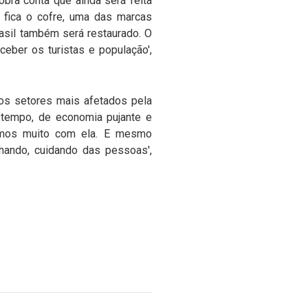
 obra conta que ainda será feita
e fica o cofre, uma das marcas
rasil também será restaurado. O
ceber os turistas e população',
nos setores mais afetados pela
 tempo, de economia pujante e
emos muito com ela. E mesmo
lhando, cuidando das pessoas',