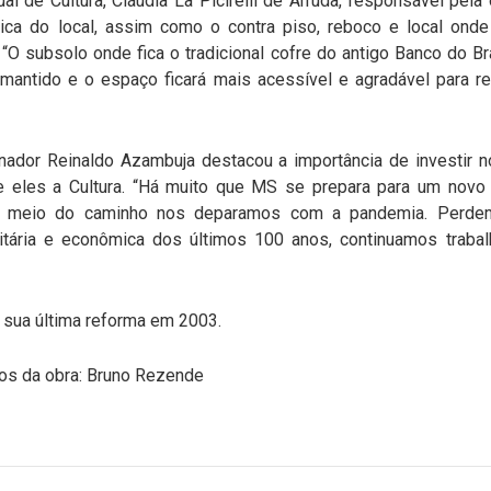
l de Cultura, Cláudia La Picirelli de Arruda, responsável pela
trica do local, assim como o contra piso, reboco e local ond
 “O subsolo onde fica o tradicional cofre do antigo Banco do B
 mantido e o espaço ficará mais acessível e agradável para re
nador Reinaldo Azambuja destacou a importância de investir 
re eles a Cultura. “Há muito que MS se prepara para um novo
No meio do caminho nos deparamos com a pandemia. Perd
itária e econômica dos últimos 100 anos, continuamos traba
 sua última reforma em 2003.
tos da obra: Bruno Rezende