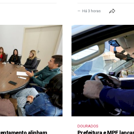
Há 3 horas
DOURADOS
frentamento alinham
Prefeitura e MPE lança