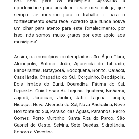
boa hora para os municípios. 'Aproveito a
oportunidade para agradecer esse meu colega, que
sempre se mostrou para o trabalho e para o
fortalecimento desta rede. Acredito que nunca houve
um olhar para atento para este fortalecimento, por
isso, nós somos muito gratos por este apoio aos
municípios'.
Assim, os municípios contemplados são: Água Clara,
Alcinópolis, Antônio João, Aparecida do Taboado,
Bandeirantes, Batayporã, Bodoquena, Bonito, Caracol,
Cassilândia, Chapadão do Sul, Corguinho, Deodápolis,
Dois Irmãos do Buriti, Douradina, Fátima do Sul,
Figueirão, Guia Lopes da Laguna, Iguatemi, Ivinhema,
Japorã, Jaraguari, Jardim, Jateí, Laguna Carapã,
Nioaque, Nova Alvorada do Sul, Nova Andradina, Novo
Horizonte do Sul, Paraíso das Águas, Paranhos, Pedro
Gomes, Porto Murtinho, Santa Rita do Pardo, São
Gabriel do Oeste, Selvíria, Sete Quedas, Sidrolândia,
Sonora e Vicentina.