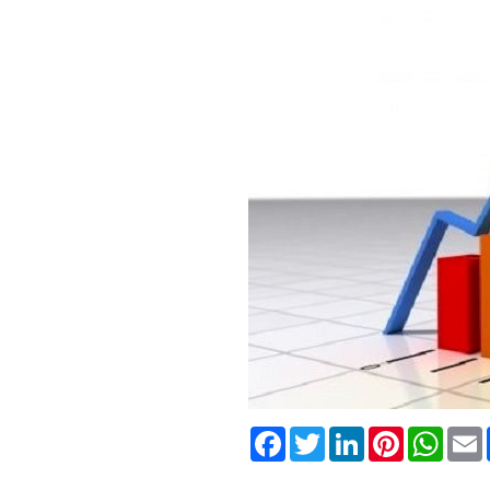
Facebook
Twitter
LinkedIn
Pinterest
What