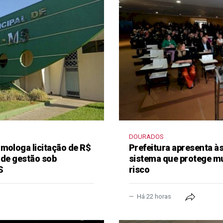
DOURADOS
mologa licitação de R$
Prefeitura apresenta à
 de gestão sob
sistema que protege m
S
risco
Há 22 horas