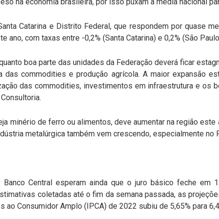
o na economia brasileira, por isso puxam a média nacional par
Santa Catarina e Distrito Federal, que respondem por quase me
 ano, com taxas entre -0,2% (Santa Catarina) e 0,2% (São Paulo
quanto boa parte das unidades da Federação deverá ficar estagn
a das commodities e produção agrícola. A maior expansão está
zação das commodities, investimentos em infraestrutura e os 
Consultoria.
ja minério de ferro ou alimentos, deve aumentar na região este 
indústria metalúrgica também vem crescendo, especialmente no Pa
 Banco Central esperam ainda que o juro básico feche em 
stimativas coletadas até o fim da semana passada, as projeç
ços ao Consumidor Amplo (IPCA) de 2022 subiu de 5,65% para 6,