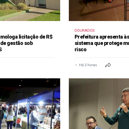
DOURADOS
mologa licitação de R$
Prefeitura apresenta à
 de gestão sob
sistema que protege m
S
risco
Há 3 horas