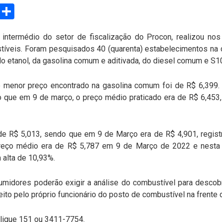
sApp
Email
Compartilhar
 intermédio do setor de fiscalização do Procon, realizou no
íveis. Foram pesquisados 40 (quarenta) estabelecimentos na c
 etanol, da gasolina comum e aditivada, do diesel comum e S1
 menor preço encontrado na gasolina comum foi de R$ 6,399.
 que em 9 de março, o preço médio praticado era de R$ 6,45
de R$ 5,013, sendo que em 9 de Março era de R$ 4,901, regist
preço médio era de R$ 5,787 em 9 de Março de 2022 e nesta
 alta de 10,93%.
midores poderão exigir a análise do combustível para descobri
eito pelo próprio funcionário do posto de combustível na frente
 ligue 151 ou 3411-7754.